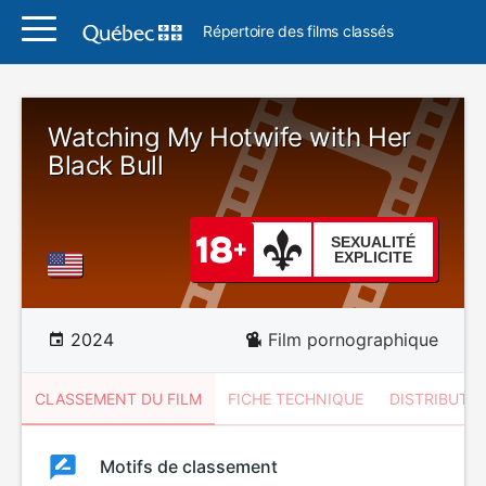
Répertoire des films classés
Watching My Hotwife with Her
Black Bull
SEXUALITÉ
EXPLICITE
2024
Film pornographique
CLASSEMENT DU FILM
FICHE TECHNIQUE
DISTRIBUTE
Classement
Motifs de classement
Classement