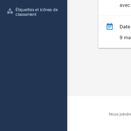
avec 
film
Étiquettes et icônes de 
classement
Date
9 ma
Nous joindr