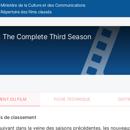
Ministère de la Culture et des Communications
Répertoire des films classés
a: The Complete Third Season
ENT DU FILM
FICHE TECHNIQUE
DIST
sement
fs de classement
t
uivant dans la veine des saisons précédentes, les nouveaux