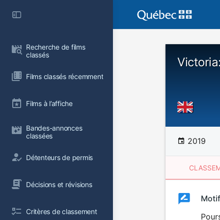
Recherche de films 
classés
Victori
Films classés récemment
Films à l’affiche
Bandes-annonces 
classées
2019
Détenteurs de permis
CLASSEM
Décisions et révisions
Clas
Moti
Classemen
Critères de classement
du
Pours