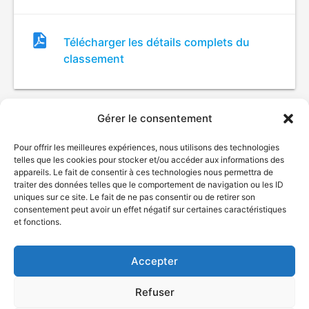
Fichier
Télécharger les détails complets du
de
classement
classement
Gérer le consentement
Pour offrir les meilleures expériences, nous utilisons des technologies
telles que les cookies pour stocker et/ou accéder aux informations des
appareils. Le fait de consentir à ces technologies nous permettra de
traiter des données telles que le comportement de navigation ou les ID
uniques sur ce site. Le fait de ne pas consentir ou de retirer son
© Gouvernement du Québec, 2026
consentement peut avoir un effet négatif sur certaines caractéristiques
et fonctions.
Nous joindre
Plan du site
Accepter
Accessibilité
Accès à l'information
Refuser
Déclaration de services