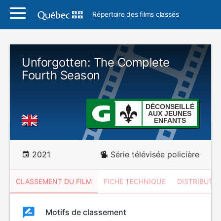
Répertoire des films classés
Unforgotten: The Complete
Fourth Season
DÉCONSEILLÉ
AUX JEUNES
ENFANTS
2021
Série télévisée policière
CLASSEMENT DU FILM
FICHE TECHNIQUE
DISTRIBUTE
Classement
Motifs de classement
Classement