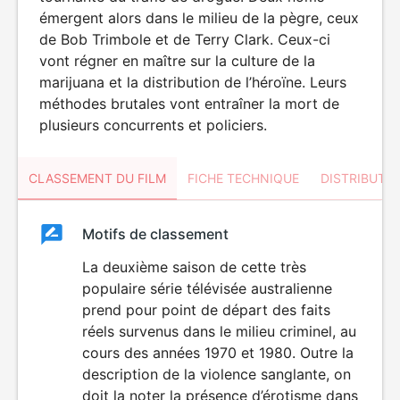
émergent alors dans le milieu de la pègre, ceux
de Bob Trimbole et de Terry Clark. Ceux-ci
vont régner en maître sur la culture de la
marijuana et la distribution de l’héroïne. Leurs
méthodes brutales vont entraîner la mort de
plusieurs concurrents et policiers.
CLASSEMENT DU FILM
FICHE TECHNIQUE
DISTRIBUTE
Classement
Motifs de classement
Classement
du
La deuxième saison de cette très
VIOLENCE
populaire série télévisée australienne
ÉROTISME
film
prend pour point de départ des faits
réels survenus dans le milieu criminel, au
cours des années 1970 et 1980. Outre la
description de la violence sanglante, on
doit la noter la présence d’érotisme dans