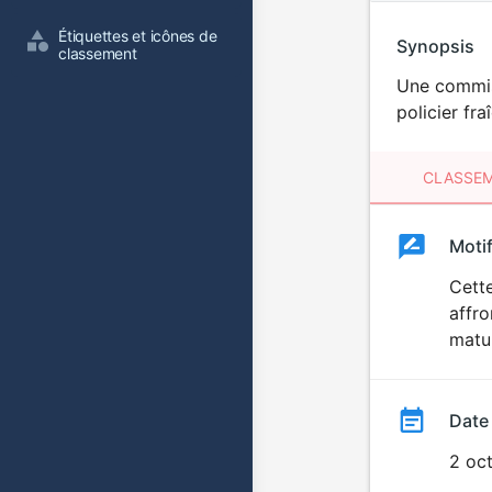
Étiquettes et icônes de 
Synopsis
classement
Une commiss
policier fr
CLASSEM
Clas
Moti
Classemen
du
Cette
affro
film
matur
Date
2 oc