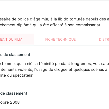
aire de police d'âge mûr, à la libido torturée depuis des 
aîchement diplômé qui a été affecté à son commissariat.
ENT DU FILM
FICHE TECHNIQUE
DIST
sement
fs de classement
t
 femme, qui a nié sa féminité pendant longtemps, voit sa p
VIOLENCE
ntements violents, l'usage de drogue et quelques scènes à
ité du spectateur.
 de classement
tobre 2008