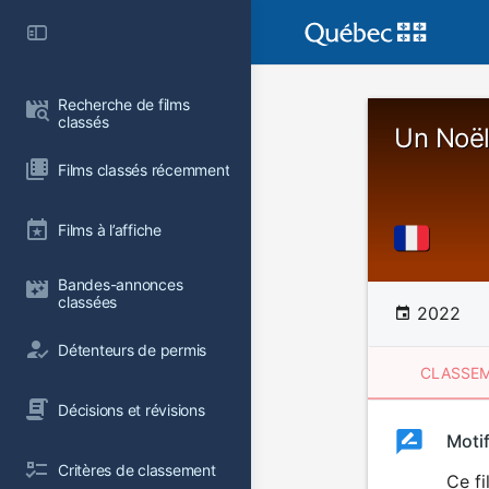
Recherche de films 
classés
Un Noël
Films classés récemment
Films à l’affiche
Bandes-annonces 
classées
2022
Détenteurs de permis
CLASSEM
Décisions et révisions
Clas
Moti
Classemen
Critères de classement
du
Ce fi