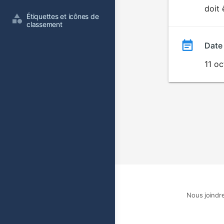
doit 
film
Étiquettes et icônes de 
classement
Date
11 o
Nous joindr