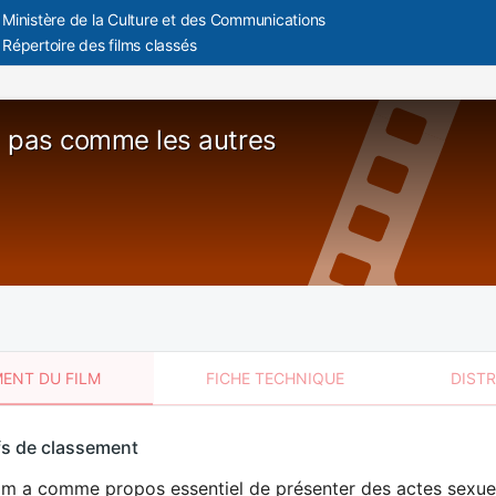
Ministère de la Culture et des Communications
Répertoire des films classés
 pas comme les autres
ENT DU FILM
FICHE TECHNIQUE
DIST
sement
fs de classement
t
lm a comme propos essentiel de présenter des actes sexuels