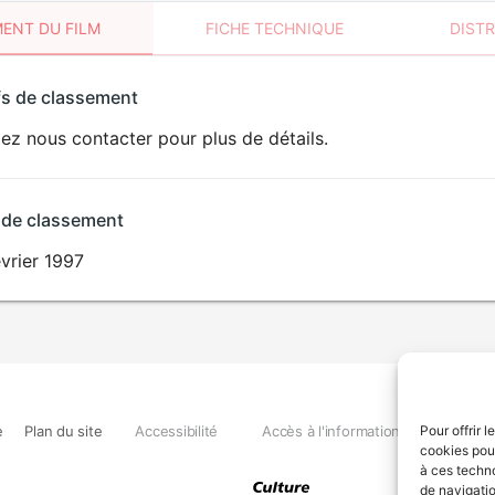
ENT DU FILM
FICHE TECHNIQUE
DIST
sement
fs de classement
t
lez nous contacter pour plus de détails.
 de classement
vrier 1997
e
Plan du site
Accessibilité
Accès à l'information
Déclara
Pour offrir 
cookies pour
à ces techn
de navigatio