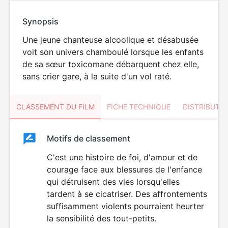
Synopsis
Une jeune chanteuse alcoolique et désabusée
voit son univers chamboulé lorsque les enfants
de sa sœur toxicomane débarquent chez elle,
sans crier gare, à la suite d'un vol raté.
CLASSEMENT DU FILM
FICHE TECHNIQUE
DISTRIBUTE
Classement
Motifs de classement
Classement
du
C'est une histoire de foi, d'amour et de
DÉCONSEILLÉ
AUX JEUNES
courage face aux blessures de l'enfance
film
ENFANTS
qui détruisent des vies lorsqu'elles
tardent à se cicatriser. Des affrontements
suffisamment violents pourraient heurter
la sensibilité des tout-petits.