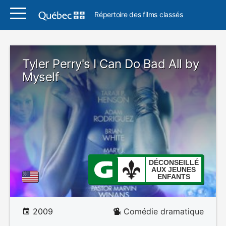
Répertoire des films classés
Tyler Perry's I Can Do Bad All by
Myself
DÉCONSEILLÉ
AUX JEUNES
ENFANTS
2009
Comédie dramatique