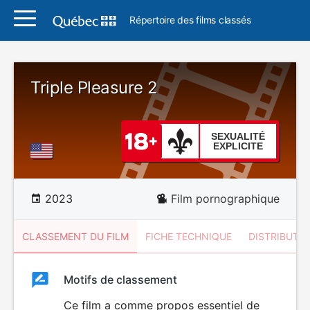
Répertoire des films classés
Triple Pleasure 2
SEXUALITÉ
EXPLICITE
2023
Film pornographique
CLASSEMENT DU FILM
FICHE TECHNIQUE
DISTRIBUTE
Classement
Motifs de classement
Classement
du
Ce film a comme propos essentiel de