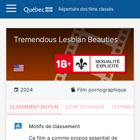
Répertoire des films classés
Tremendous Lesbian Beauties
SEXUALITÉ
EXPLICITE
2024
Film pornographique
CLASSEMENT DU FILM
FICHE TECHNIQUE
DISTRIBUTE
Classement
Motifs de classement
Classement
du
Ce film a comme propos essentiel de