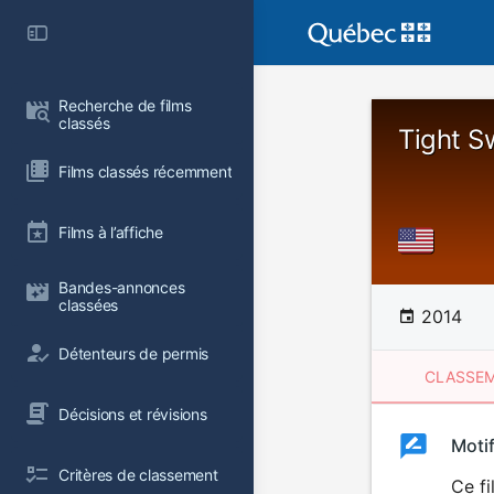
Recherche de films 
classés
Tight S
Films classés récemment
Films à l’affiche
Bandes-annonces 
classées
2014
Détenteurs de permis
CLASSEM
Décisions et révisions
Clas
Moti
Classemen
Critères de classement
du
Ce fi