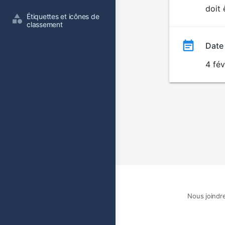
doit 
film
Étiquettes et icônes de 
classement
Date
4 fév
Nous joindr