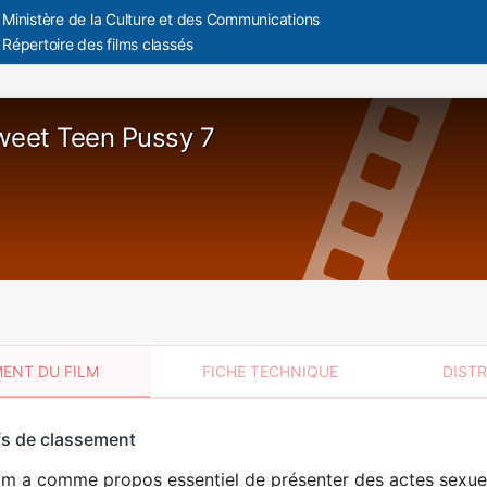
Ministère de la Culture et des Communications
Répertoire des films classés
weet Teen Pussy 7
ENT DU FILM
FICHE TECHNIQUE
DIST
sement
fs de classement
t
lm a comme propos essentiel de présenter des actes sexuels