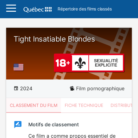
Répertoire des films classés
Tight Insatiable Blondes
SEXUALITÉ
EXPLICITE
2024
Film pornographique
CLASSEMENT DU FILM
FICHE TECHNIQUE
DISTRIBUTE
Classement
Motifs de classement
Classement
du
Ce film a comme propos essentiel de