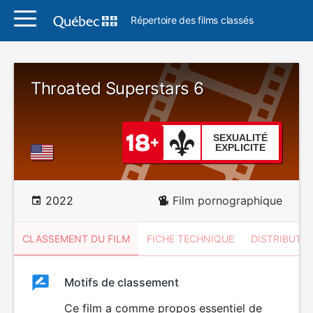
Répertoire des films classés
Throated Superstars 6
SEXUALITÉ
EXPLICITE
2022
Film pornographique
CLASSEMENT DU FILM
FICHE TECHNIQUE
DISTRIBUTE
Classement
Motifs de classement
Classement
du
Ce film a comme propos essentiel de