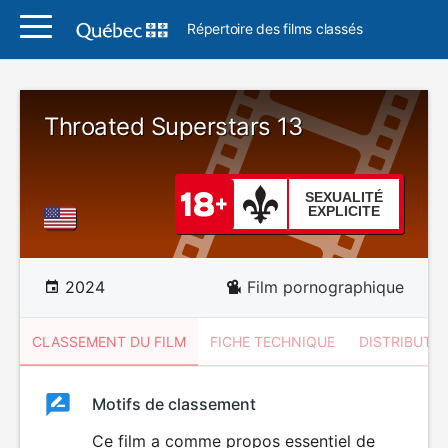
Répertoire des films classés
Throated Superstars 13
SEXUALITÉ
EXPLICITE
2024
Film pornographique
CLASSEMENT DU FILM
FICHE TECHNIQUE
DISTRIBUTE
Classement
Motifs de classement
Classement
du
Ce film a comme propos essentiel de