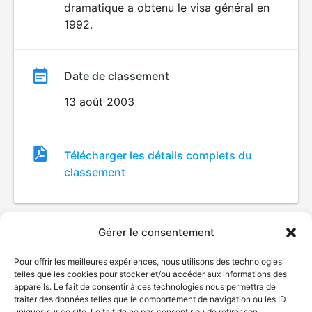
dramatique a obtenu le visa général en
1992.
Date de classement
13 août 2003
Fichier
Télécharger les détails complets du
de
classement
classement
Gérer le consentement
Pour offrir les meilleures expériences, nous utilisons des technologies
telles que les cookies pour stocker et/ou accéder aux informations des
appareils. Le fait de consentir à ces technologies nous permettra de
traiter des données telles que le comportement de navigation ou les ID
uniques sur ce site. Le fait de ne pas consentir ou de retirer son