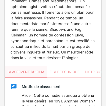
imminent. Crimes and Misdemeanors : Un
ophtalmologiste voit sa réputation menacée
par sa maîtresse. Il fomente alors un plan pour
la faire assassiner. Pendant ce temps, un
documentariste marié s’intéresse à une autre
femme que la sienne. Shadows and Fog :
Kleinman, un homme de confession juive,
hypocondriaque et paranoïaque, est réveillé en
sursaut au milieu de la nuit par un groupe de
citoyens inquiets et furieux. Un meurtrier rôde
dans la ville et tous désirent l’épingler.
CLASSEMENT DU FILM
FICHE TECHNIQUE
DISTRIBUTE
Classement
Motifs de classement
Classement
du
Alice : Cette comédie satirique a obtenu
le visa général en 1991. Another Woman :
film