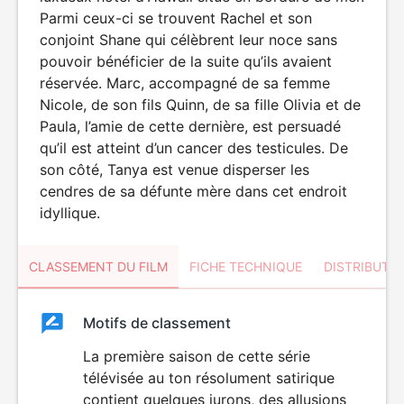
Parmi ceux-ci se trouvent Rachel et son
conjoint Shane qui célèbrent leur noce sans
pouvoir bénéficier de la suite qu’ils avaient
réservée. Marc, accompagné de sa femme
Nicole, de son fils Quinn, de sa fille Olivia et de
Paula, l’amie de cette dernière, est persuadé
qu’il est atteint d’un cancer des testicules. De
son côté, Tanya est venue disperser les
cendres de sa défunte mère dans cet endroit
idyllique.
CLASSEMENT DU FILM
FICHE TECHNIQUE
DISTRIBUTE
Classement
Motifs de classement
Classement
du
La première saison de cette série
télévisée au ton résolument satirique
film
contient quelques jurons, des allusions