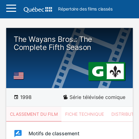
Répertoire des films classés
The Wayans Bros.: The
Complete Fifth Season
1998
Série télévisée comique
CLASSEMENT DU FILM
FICHE TECHNIQUE
DISTRIBUTE
Classement
Motifs de classement
Classement