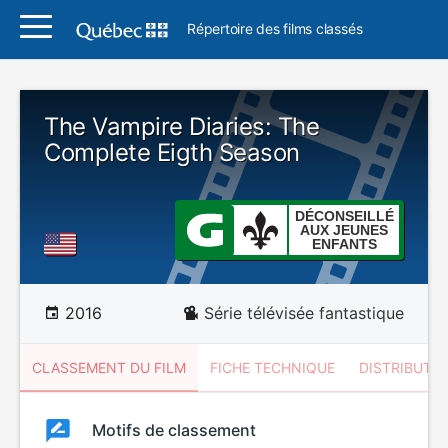
Répertoire des films classés
The Vampire Diaries: The
Complete Eigth Season
DÉCONSEILLÉ
AUX JEUNES
ENFANTS
2016
Série télévisée fantastique
CLASSEMENT DU FILM
FICHE TECHNIQUE
DISTRIBUTE
Classement
Motifs de classement
Classement