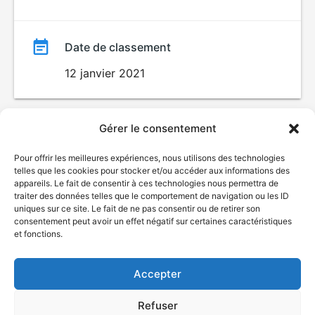
Date de classement
12 janvier 2021
Gérer le consentement
Pour offrir les meilleures expériences, nous utilisons des technologies
telles que les cookies pour stocker et/ou accéder aux informations des
appareils. Le fait de consentir à ces technologies nous permettra de
traiter des données telles que le comportement de navigation ou les ID
uniques sur ce site. Le fait de ne pas consentir ou de retirer son
© Gouvernement du Québec, 2026
consentement peut avoir un effet négatif sur certaines caractéristiques
et fonctions.
Nous joindre
Plan du site
Accepter
Accessibilité
Accès à l'information
Refuser
Déclaration de services