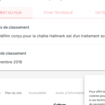
ENT DU FILM
FICHE TECHNIQUE
DIST
sement
fs de classement
t
léfilm conçu pour la chaîne Hallmark est d’un traitement sob
 de classement
vembre 2018
Pour offrir 
e
Plan du site
Accessibilité
Accès à l'information
Déclara
cookies pour
à ces techn
de navigatio