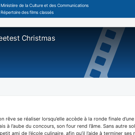
Ministère de la Culture et des Communications
Répertoire des films classés
etest Christmas
son rêve se réaliser lorsqu’elle accède à la ronde finale d’u
ais à l’aube du concours, son four rend l’âme. Sans autre so
etit ami de l’école culinaire, afin qu’il l’aide à terminer se