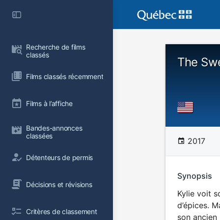
Recherche de films 
classés
The Swe
Films classés récemment
Films à l’affiche
Bandes-annonces 
classées
2017
Détenteurs de permis
Synopsis
Décisions et révisions
Kylie voit 
d’épices. M
Critères de classement
son ancien p