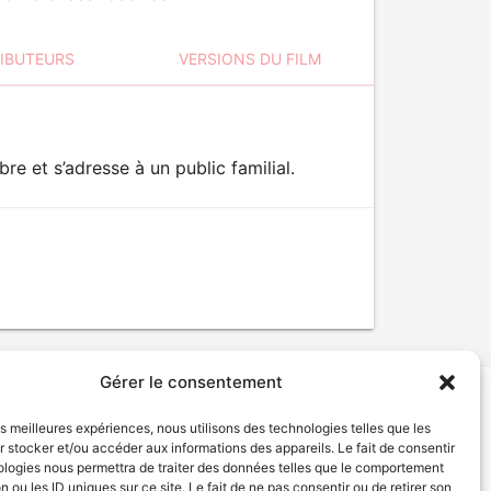
RIBUTEURS
VERSIONS DU FILM
re et s’adresse à un public familial.
Gérer le consentement
les meilleures expériences, nous utilisons des technologies telles que les
tion de services
Politique de confidentialité
 stocker et/ou accéder aux informations des appareils. Le fait de consentir
ologies nous permettra de traiter des données telles que le comportement
n ou les ID uniques sur ce site. Le fait de ne pas consentir ou de retirer son