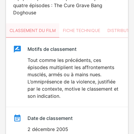
quatre épisodes : The Cure Grave Bang
Doghouse
CLASSEMENT DU FILM
FICHE TECHNIQUE
DISTRIBUTE
Classement
Motifs de classement
Classement
du
Tout comme les précédents, ces
VIOLENCE
épisodes multiplient les affrontements
film
musclés, armés ou à mains nues.
L’omniprésence de la violence, justifiée
par le contexte, motive le classement et
son indication.
Date de classement
2 décembre 2005