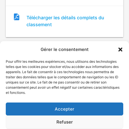
Fichier
Télécharger les détails complets du
de
classement
classement
Gérer le consentement
Pour offrir les meilleures expériences, nous utilisons des technologies
telles que les cookies pour stocker et/ou accéder aux informations des
appareils. Le fait de consentir à ces technologies nous permettra de
traiter des données telles que le comportement de navigation ou les ID
uniques sur ce site. Le fait de ne pas consentir ou de retirer son
© Gouvernement du Québec, 2026
consentement peut avoir un effet négatif sur certaines caractéristiques
et fonctions.
Nous joindre
Plan du site
Accepter
Accessibilité
Accès à l'information
Refuser
Déclaration de services