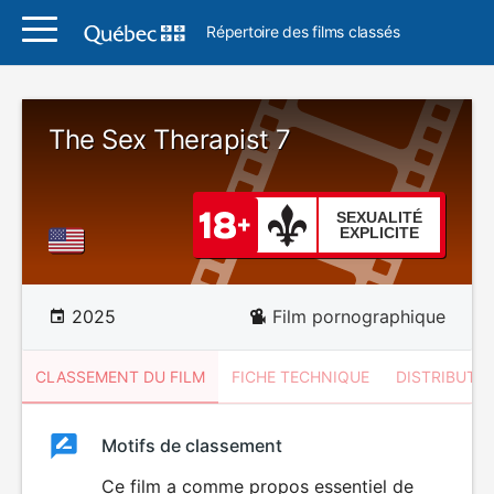
Répertoire des films classés
The Sex Therapist 7
SEXUALITÉ
EXPLICITE
2025
Film pornographique
CLASSEMENT DU FILM
FICHE TECHNIQUE
DISTRIBUTE
Classement
Motifs de classement
Classement
du
Ce film a comme propos essentiel de