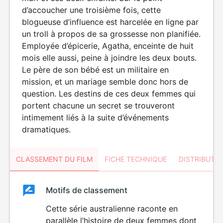
d’accoucher une troisième fois, cette
blogueuse d’influence est harcelée en ligne par
un troll à propos de sa grossesse non planifiée.
Employée d’épicerie, Agatha, enceinte de huit
mois elle aussi, peine à joindre les deux bouts.
Le père de son bébé est un militaire en
mission, et un mariage semble donc hors de
question. Les destins de ces deux femmes qui
portent chacune un secret se trouveront
intimement liés à la suite d’événements
dramatiques.
CLASSEMENT DU FILM
FICHE TECHNIQUE
DISTRIBUTE
Classement
Motifs de classement
Classement
du
Cette série australienne raconte en
DÉCONSEILLÉ
AUX JEUNES
parallèle l’histoire de deux femmes dont