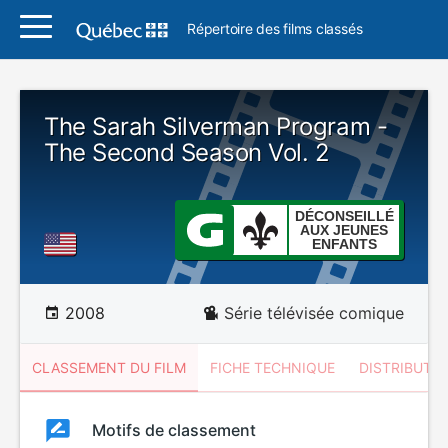
Répertoire des films classés
The Sarah Silverman Program -
The Second Season Vol. 2
DÉCONSEILLÉ
AUX JEUNES
ENFANTS
2008
Série télévisée comique
CLASSEMENT DU FILM
FICHE TECHNIQUE
DISTRIBUTE
Classement
Motifs de classement
Classement