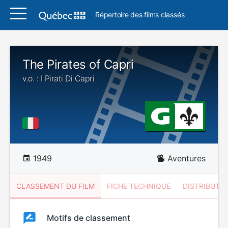
Répertoire des films classés
The Pirates of Capri
v.o. : I Pirati Di Capri
1949
Aventures
CLASSEMENT DU FILM
FICHE TECHNIQUE
DISTRIBUTE
Classement
Motifs de classement
Classement