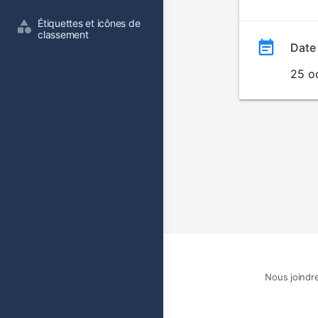
film
Étiquettes et icônes de 
classement
Date
25 o
Nous joindr