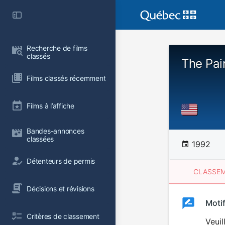
Recherche de films 
classés
The Pai
Films classés récemment
Films à l’affiche
Bandes-annonces 
classées
1992
Détenteurs de permis
CLASSEM
Décisions et révisions
Clas
Moti
Classemen
Critères de classement
du
Veuil