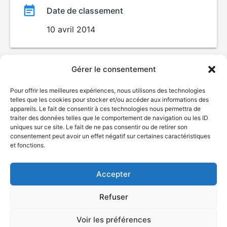
Date de classement
10 avril 2014
Gérer le consentement
Pour offrir les meilleures expériences, nous utilisons des technologies
telles que les cookies pour stocker et/ou accéder aux informations des
appareils. Le fait de consentir à ces technologies nous permettra de
traiter des données telles que le comportement de navigation ou les ID
uniques sur ce site. Le fait de ne pas consentir ou de retirer son
© Gouvernement du Québec, 2026
consentement peut avoir un effet négatif sur certaines caractéristiques
et fonctions.
Nous joindre
Plan du site
Accepter
Accessibilité
Accès à l'information
Refuser
Déclaration de services
Politique de confidentialité
Voir les préférences