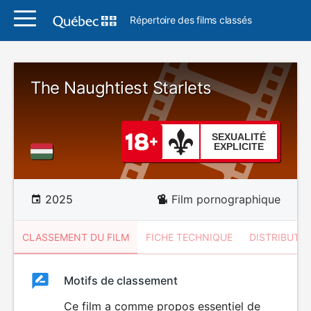
Répertoire des films classés
The Naughtiest Starlets
SEXUALITÉ
EXPLICITE
2025
Film pornographique
CLASSEMENT DU FILM
FICHE TECHNIQUE
DISTRIBUTE
Classement
Motifs de classement
Classement
du
Ce film a comme propos essentiel de