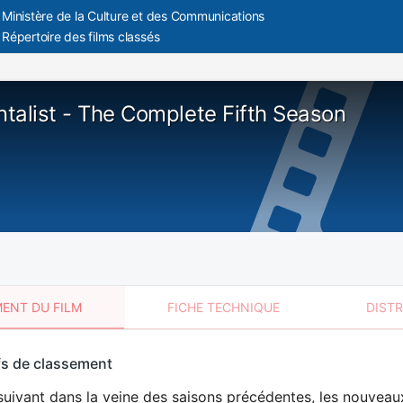
Ministère de la Culture et des Communications
Répertoire des films classés
talist - The Complete Fifth Season
ENT DU FILM
FICHE TECHNIQUE
DIST
sement
fs de classement
t
suivant dans la veine des saisons précédentes, les nouveau