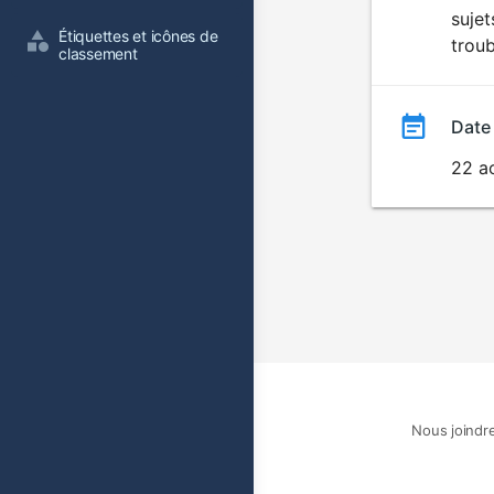
suje
film
Étiquettes et icônes de 
troub
classement
Date
22 a
Nous joindr