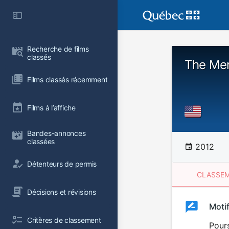
Recherche de films 
classés
The Men
Films classés récemment
Films à l’affiche
Bandes-annonces 
classées
2012
Détenteurs de permis
CLASSEM
Décisions et révisions
Clas
Moti
Classemen
Critères de classement
du
Pour