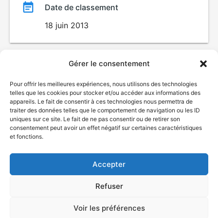
Date de classement
18 juin 2013
Gérer le consentement
Pour offrir les meilleures expériences, nous utilisons des technologies
telles que les cookies pour stocker et/ou accéder aux informations des
appareils. Le fait de consentir à ces technologies nous permettra de
traiter des données telles que le comportement de navigation ou les ID
uniques sur ce site. Le fait de ne pas consentir ou de retirer son
© Gouvernement du Québec, 2026
consentement peut avoir un effet négatif sur certaines caractéristiques
et fonctions.
Nous joindre
Plan du site
Accepter
Accessibilité
Accès à l'information
Refuser
Déclaration de services
Politique de confidentialité
Voir les préférences