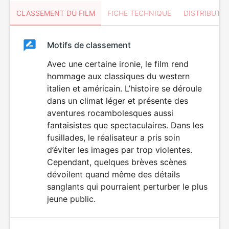
CLASSEMENT DU FILM
FICHE TECHNIQUE
DISTRIBUTE
Classement
Motifs de classement
Classement
du
Avec une certaine ironie, le film rend
DÉCONSEILLÉ
AUX JEUNES
hommage aux classiques du western
film
ENFANTS
italien et américain. L’histoire se déroule
dans un climat léger et présente des
aventures rocambolesques aussi
fantaisistes que spectaculaires. Dans les
fusillades, le réalisateur a pris soin
d’éviter les images par trop violentes.
Cependant, quelques brèves scènes
dévoilent quand même des détails
sanglants qui pourraient perturber le plus
jeune public.