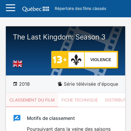
Répertoire des films classés
The Last Kingdom: Season 3
VIOLENCE
2018
Série télévisée d'époque
CLASSEMENT DU FILM
FICHE TECHNIQUE
DISTRIBUTE
Classement
Motifs de classement
Classement
du
Poursuivant dans la veine des saisons