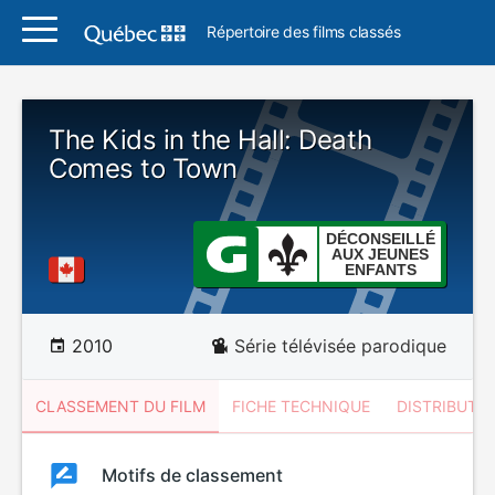
Répertoire des films classés
The Kids in the Hall: Death
Comes to Town
DÉCONSEILLÉ
AUX JEUNES
ENFANTS
2010
Série télévisée parodique
CLASSEMENT DU FILM
FICHE TECHNIQUE
DISTRIBUTE
Classement
Motifs de classement
Classement