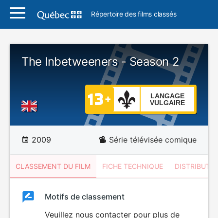
Répertoire des films classés
The Inbetweeners - Season 2
LANGAGE
VULGAIRE
2009
Série télévisée comique
CLASSEMENT DU FILM
FICHE TECHNIQUE
DISTRIBUTE
Classement
Motifs de classement
Classement
du
Veuillez nous contacter pour plus de