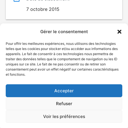
7 octobre 2015
Gérer le consentement
Pour offrir les meilleures expériences, nous utilisons des technologies
telles que les cookies pour stocker et/ou accéder aux informations des
appareils. Le fait de consentir à ces technologies nous permettra de
traiter des données telles que le comportement de navigation ou les ID
uniques sur ce site. Le fait de ne pas consentir ou de retirer son
consentement peut avoir un effet négatif sur certaines caractéristiques
© Gouvernement du Québec, 2026
et fonctions.
Nous joindre
Accepter
Plan du site
Accessibilité
Refuser
Accès à l'information
Déclaration de services
Politique de confidentialité
Voir les préférences