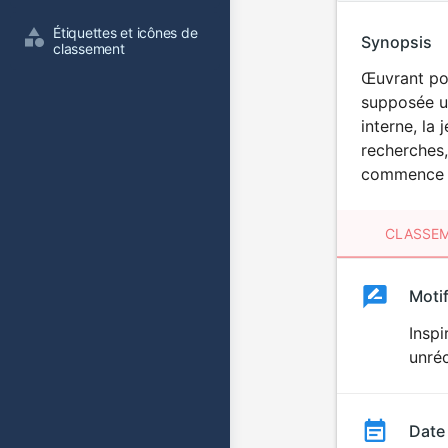
Étiquettes et icônes de 
Synopsis
classement
Œuvrant pou
supposée us
interne, la
recherches,
commence à 
CLASSEM
Clas
Moti
Classemen
du
Inspi
unré
film
Date