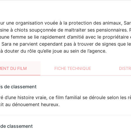
r une organisation vouée à la protection des animaux, Sara s
ine à chiots soupçonnée de maltraiter ses pensionnaires.
 jeune femme se lie rapidement d’amitié avec le propriétaire
 Sara ne parvient cependant pas à trouver de signes que le
douter du rôle qu’elle joue au sein de l’agence.
ENT DU FILM
FICHE TECHNIQUE
DIST
sement
fs de classement
t
ré d’une histoire vraie, ce film familial se déroule selon l
cit au dénouement heureux.
 de classement