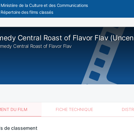
Ministère de la Culture et des Communications
Répertoire des films classés
edy Central Roast of Flavor Flav (Unce
omedy Central Roast of Flavor Flav
ENT DU FILM
FICHE TECHNIQUE
DIST
sement
fs de classement
t