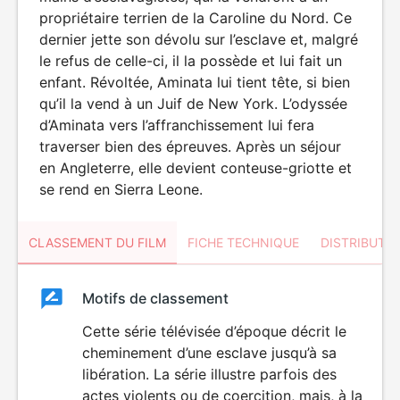
propriétaire terrien de la Caroline du Nord. Ce
dernier jette son dévolu sur l’esclave et, malgré
le refus de celle-ci, il la possède et lui fait un
enfant. Révoltée, Aminata lui tient tête, si bien
qu’il la vend à un Juif de New York. L’odyssée
d’Aminata vers l’affranchissement lui fera
traverser bien des épreuves. Après un séjour
en Angleterre, elle devient conteuse-griotte et
se rend en Sierra Leone.
CLASSEMENT DU FILM
FICHE TECHNIQUE
DISTRIBUTE
Classement
Motifs de classement
Classement
du
Cette série télévisée d’époque décrit le
DÉCONSEILLÉ
AUX JEUNES
cheminement d’une esclave jusqu’à sa
film
ENFANTS
libération. La série illustre parfois des
actes violents ou de coercition, mais, à la