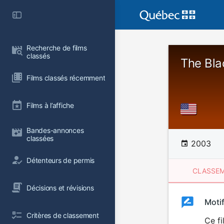
Recherche de films 
classés
The Bla
Films classés récemment
Films à l’affiche
Bandes-annonces 
classées
2003
Détenteurs de permis
CLASSEM
Décisions et révisions
Clas
Moti
Classemen
Critères de classement
du
Ce f