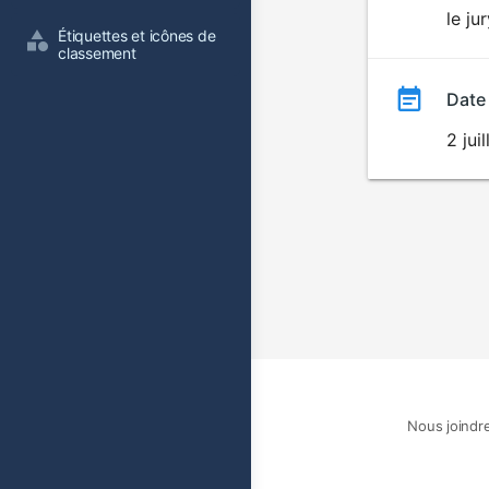
le ju
film
Étiquettes et icônes de 
classement
Date
2 jui
Nous joindr