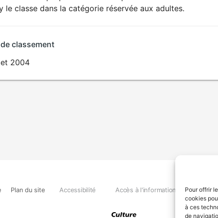
SEXUALITÉ
ry le classe dans la catégorie réservée aux adultes.
EXPLICITE
 de classement
llet 2004
e
Plan du site
Accessibilité
Accès à l'information
Déclara
Pour offrir 
cookies pour
à ces techn
de navigatio