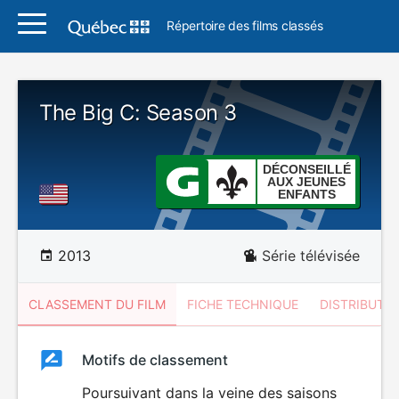
Répertoire des films classés
The Big C: Season 3
DÉCONSEILLÉ
AUX JEUNES
ENFANTS
2013
Série télévisée
CLASSEMENT DU FILM
FICHE TECHNIQUE
DISTRIBUTE
Classement
Motifs de classement
Classement
du
Poursuivant dans la veine des saisons
DÉCONSEILLÉ