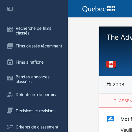
Recherche de films 
classés
The Adv
Films classés récemment
Films à l’affiche
Bandes-annonces 
classées
2008
Détenteurs de permis
CLASSEM
Décisions et révisions
Clas
Moti
Classemen
Critères de classement
du
Veuil