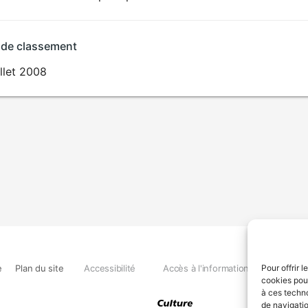
POUR
ENFANTS
 de classement
illet 2008
e
Plan du site
Accessibilité
Accès à l'information
Déclara
Pour offrir 
cookies pour
à ces techn
de navigatio