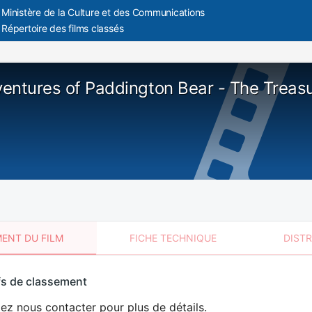
Ministère de la Culture et des Communications
Répertoire des films classés
entures of Paddington Bear - The Treas
ENT DU FILM
FICHE TECHNIQUE
DIST
sement
fs de classement
t
lez nous contacter pour plus de détails.