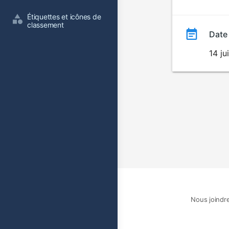
film
Étiquettes et icônes de 
classement
Date
14 ju
Nous joindr