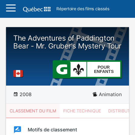
Répertoire des films classés
The Adventures of Paddington
Bear - Mr. Gruber's Mystery Tour
POUR
ENFANTS
2008
Animation
CLASSEMENT DU FILM
FICHE TECHNIQUE
DISTRIBUTE
Classement
Motifs de classement
Classement