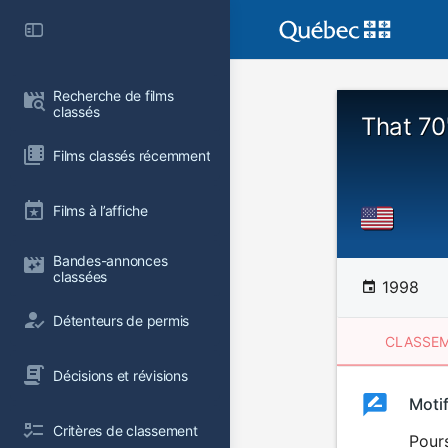
Recherche de films 
classés
That 70
Films classés récemment
Films à l’affiche
Bandes-annonces 
classées
1998
Détenteurs de permis
CLASSEM
Décisions et révisions
Clas
Moti
Classemen
Critères de classement
du
Pours