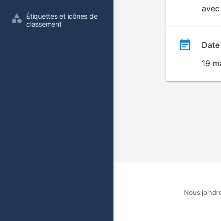
avec 
film
Étiquettes et icônes de 
classement
Date
19 m
Nous joindr