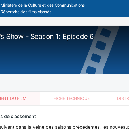
Ministère de la Culture et des Communications
Répertoire des films classés
's Show - Season 1: Episode 6
ENT DU FILM
FICHE TECHNIQUE
DIST
sement
fs de classement
t
uivant dans la veine des saisons précédentes, les nouveaux