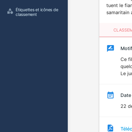
tuent le fi
Étiquettes et icônes de 
samaritain 
classement
CLASSEM
Clas
Moti
Classemen
du
Ce f
quelq
film
Le j
Date
22 d
Fichi
Télé