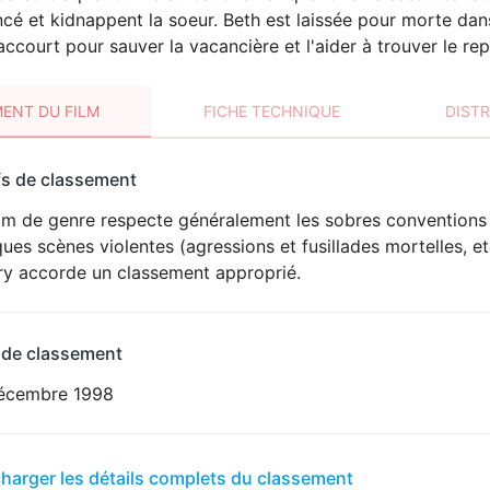
ancé et kidnappent la soeur. Beth est laissée pour morte dan
accourt pour sauver la vacancière et l'aider à trouver le rep
ENT DU FILM
FICHE TECHNIQUE
DIST
sement
fs de classement
t
ilm de genre respecte généralement les sobres conventions 
ues scènes violentes (agressions et fusillades mortelles, e
ury accorde un classement approprié.
 de classement
écembre 1998
er
charger les détails complets du classement