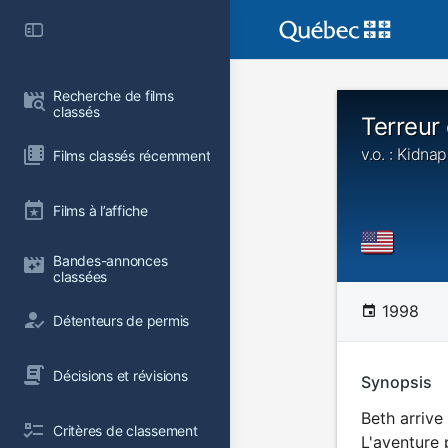
Recherche de films 
classés
Terreur
v.o. : Kidna
Films classés récemment
Films à l’affiche
Bandes-annonces 
classées
1998
Détenteurs de permis
Décisions et révisions
Synopsis
Beth arrive
Critères de classement
L'aventure 