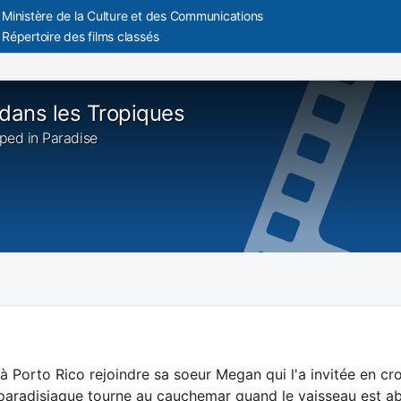
Ministère de la Culture et des Communications
Répertoire des films classés
 dans les Tropiques
pped in Paradise
 à Porto Rico rejoindre sa soeur Megan qui l'a invitée en croi
paradisiaque tourne au cauchemar quand le vaisseau est ab