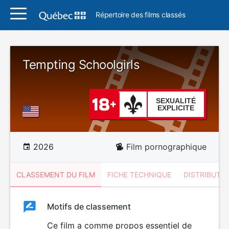
Répertoire des films classés
Tempting Schoolgirls
SEXUALITÉ
EXPLICITE
2026
Film pornographique
CLASSEMENT DU FILM
FICHE TECHNIQUE
DISTRIBUTE
Classement
Motifs de classement
Classement
du
Ce film a comme propos essentiel de