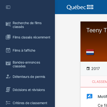
Recherche de films 
classés
Teeny T
Films classés récemment
Films à l’affiche
Bandes-annonces 
classées
2017
Détenteurs de permis
CLASSEM
Décisions et révisions
Clas
Moti
Classemen
Critères de classement
du
Ce fi