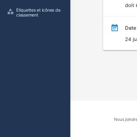
doit 
film
Étiquettes et icônes de 
classement
Date
24 ju
Nous joindr