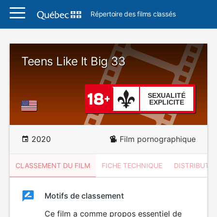
Répertoire des films classés
Teens Like It Big 33
SEXUALITÉ
EXPLICITE
2020
Film pornographique
CLASSEMENT DU FILM
FICHE TECHNIQUE
DISTRIBUTE
Classement
Motifs de classement
Classement
du
Ce film a comme propos essentiel de