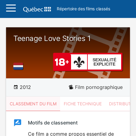
Répertoire des films classés
Teenage Love Stories 1
SEXUALITÉ
EXPLICITE
2012
Film pornographique
CLASSEMENT DU FILM
FICHE TECHNIQUE
DISTRIBUTE
Classement
Motifs de classement
Classement
du
Ce film a comme propos essentiel de