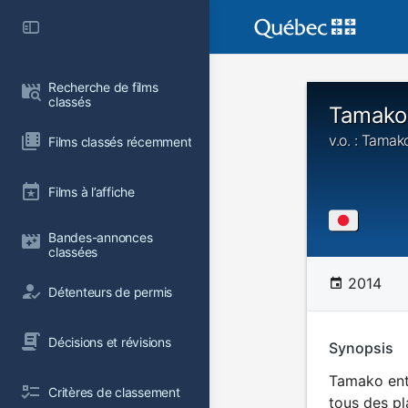
Recherche de films 
classés
Tamako 
v.o. : Tamak
Films classés récemment
Films à l’affiche
Bandes-annonces 
classées
2014
Détenteurs de permis
Décisions et révisions
Synopsis
Tamako entr
Critères de classement
tous des pl