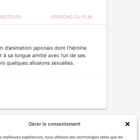
RIBUTEURS
VERSIONS DU FILM
m d’animation japonais dont l’héroïne
 à sa longue amitié avec l’un de ses
s quelques allusions sexuelles.
Gérer le consentement
les meilleures expériences, nous utilisons des technologies telles que les
tion de services
Politique de confidentialité