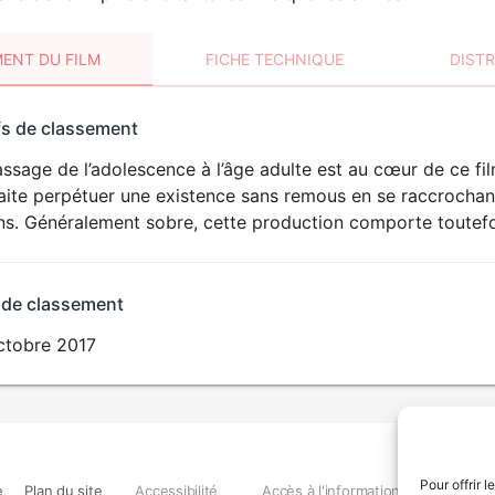
ENT DU FILM
FICHE TECHNIQUE
DIST
sement
fs de classement
t
ssage de l’adolescence à l’âge adulte est au cœur de ce fil
DÉCONSEILLÉ
AUX JEUNES
ite perpétuer une existence sans remous en se raccrochant
ENFANTS
ns. Généralement sobre, cette production comporte toutefoi
 de classement
ctobre 2017
Pour offrir 
e
Plan du site
Accessibilité
Accès à l'information
Déclara