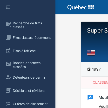
Recherche de films 
classés
Super S
Films classés récemment
Films à l’affiche
Bandes-annonces 
classées
1997
Détenteurs de permis
CLASSEM
Décisions et révisions
Clas
Moti
Classemen
Critères de classement
du
Veuil