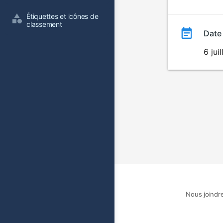
film
Étiquettes et icônes de 
classement
Date
6 jui
Nous joindr